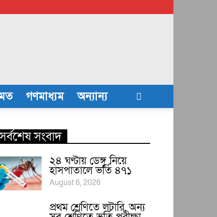
তমত
গণমাধ্যম
অন্যান্য
সর্বশেষ সংবাদ
২৪ ঘণ্টায় ডেঙ্গু নিয়ে
হাসপাতালে ভর্তি ৪৭১
August 6, 2026
প্রথম শ্রেণিতে লটারি, অন্য