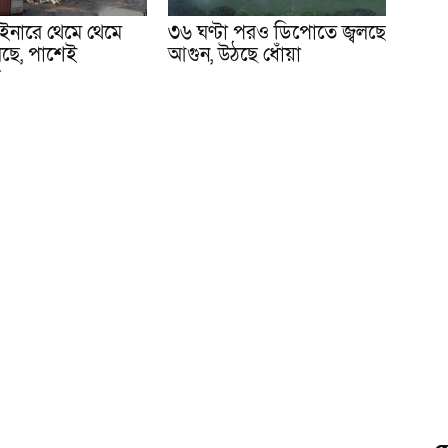
নারে থেমে থেমে
৩৬ ঘণ্টা পরও ডিপোতে জ্বলছে
লছে, পাশেই
আগুন, উঠছে ধোঁয়া
ক