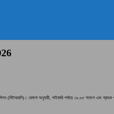
026
রি কমিশন (বিইআরসি)। ঘোষণা অনুযায়ী, পাইকারি পর্যায়ে ১৯.৮৫ শতাংশ এবং গ্রাহক 