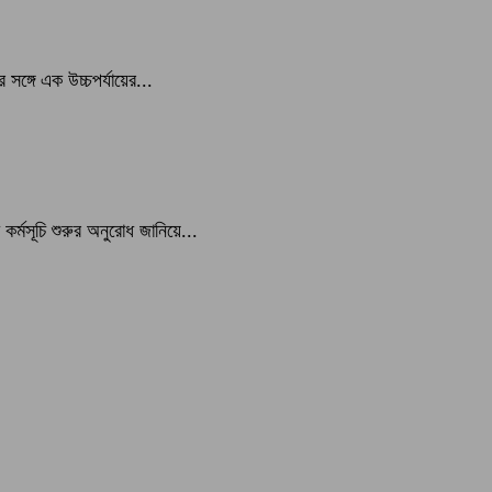
সঙ্গে এক উচ্চপর্যায়ের...
্মসূচি শুরুর অনুরোধ জানিয়ে...