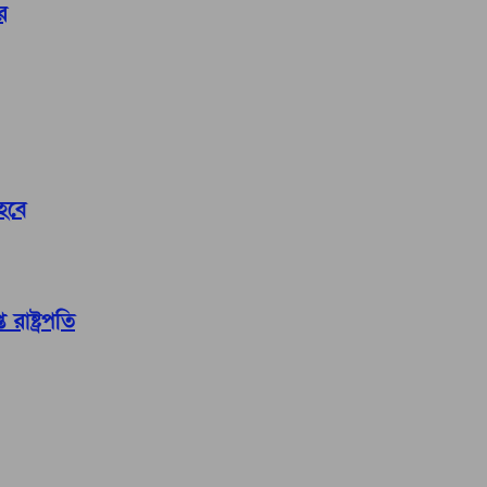
র
 হবে
রাষ্ট্রপতি