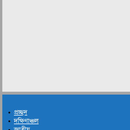
প্রচ্ছদ
দক্ষিণাঞ্চল
জাতীয়