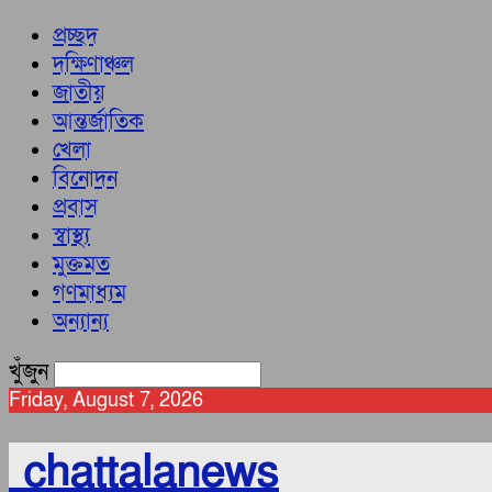
প্রচ্ছদ
দক্ষিণাঞ্চল
জাতীয়
আন্তর্জাতিক
খেলা
বিনোদন
প্রবাস
স্বাস্থ্য
মুক্তমত
গণমাধ্যম
অন্যান্য
খুঁজুন
Friday, August 7, 2026
chattalanews