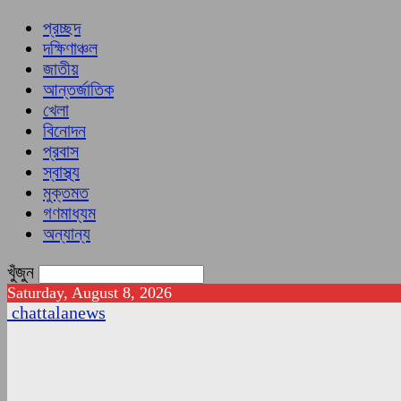
প্রচ্ছদ
দক্ষিণাঞ্চল
জাতীয়
আন্তর্জাতিক
খেলা
বিনোদন
প্রবাস
স্বাস্থ্য
মুক্তমত
গণমাধ্যম
অন্যান্য
খুঁজুন
Saturday, August 8, 2026
chattalanews