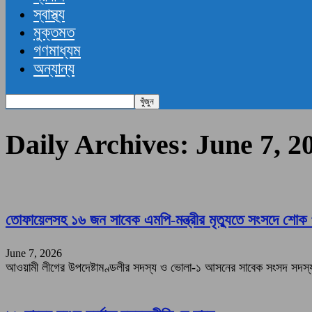
স্বাস্থ্য
মুক্তমত
গণমাধ্যম
অন্যান্য
Daily Archives: June 7, 2
তোফায়েলসহ ১৬ জন সাবেক এমপি-মন্ত্রীর মৃত্যুতে সংসদে শোক প
June 7, 2026
আওয়ামী লীগের উপদেষ্টামণ্ডলীর সদস্য ও ভোলা-১ আসনের সাবেক সংসদ সদস্য ত