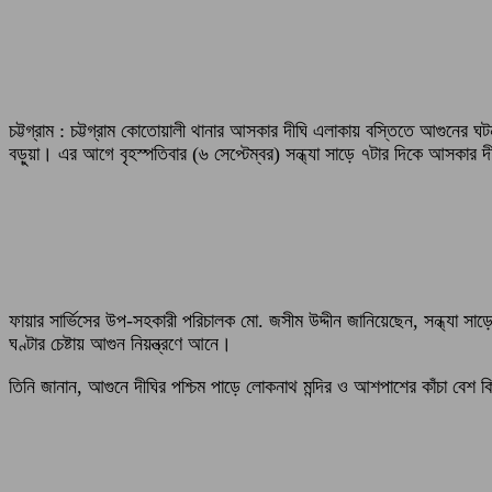
চট্টগ্রাম : চট্টগ্রাম কোতোয়ালী থানার আসকার দীঘি এলাকায় বস্তিতে আগুনের ঘট
বড়ুয়া। এর আগে বৃহস্পতিবার (৬ সেপ্টেম্বর) সন্ধ্যা সাড়ে ৭টার দিকে আসকার দীঘি
ফায়ার সার্ভিসের উপ-সহকারী পরিচালক মো. জসীম উদ্দীন জানিয়েছেন, সন্ধ্যা স
ঘণ্টার চেষ্টায় আগুন নিয়ন্ত্রণে আনে।
তিনি জানান, আগুনে দীঘির পশ্চিম পাড়ে লোকনাথ মন্দির ও আশপাশের কাঁচা বেশ 