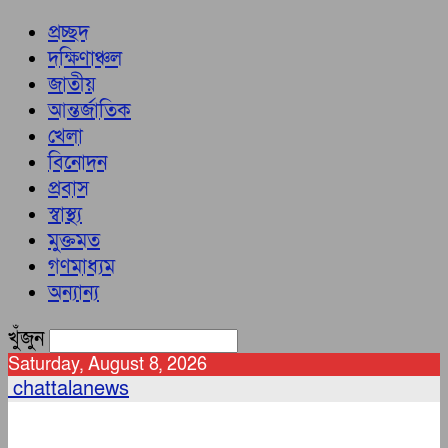
প্রচ্ছদ
দক্ষিণাঞ্চল
জাতীয়
আন্তর্জাতিক
খেলা
বিনোদন
প্রবাস
স্বাস্থ্য
মুক্তমত
গণমাধ্যম
অন্যান্য
খুঁজুন
Saturday, August 8, 2026
chattalanews