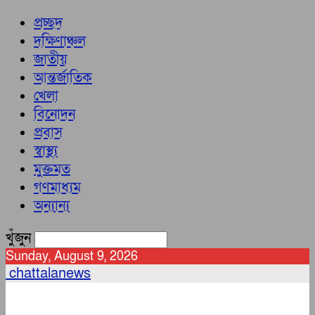
প্রচ্ছদ
দক্ষিণাঞ্চল
জাতীয়
আন্তর্জাতিক
খেলা
বিনোদন
প্রবাস
স্বাস্থ্য
মুক্তমত
গণমাধ্যম
অন্যান্য
খুঁজুন
Sunday, August 9, 2026
chattalanews