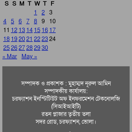
S
S
M
T
W
T
F
1
2
3
4
5
6
7
8
9
10
11
12
13
14
15
16
17
18
19
20
21
22
23
24
25
26
27
28
29
30
« Mar
May »
সম্পাদক ও প্রকাশক : মুহাম্মদ নূরুল আমিন
সম্পাদকীয় কার্যালয়:
চরফ্যাশন ইনস্টিটিউট অফ ইনফরমেশন টেকনোলজি
(সিআইআইটি)
রতন প্লাজার তৃতীয় তলা
সদর রোড, চরফ্যাশন, ভোলা।