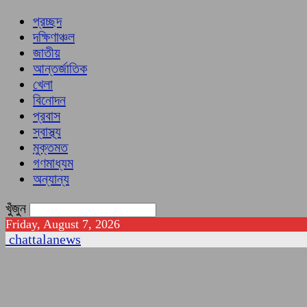
প্রচ্ছদ
দক্ষিণাঞ্চল
জাতীয়
আন্তর্জাতিক
খেলা
বিনোদন
প্রবাস
স্বাস্থ্য
মুক্তমত
গণমাধ্যম
অন্যান্য
খুঁজুন
Friday, August 7, 2026
chattalanews