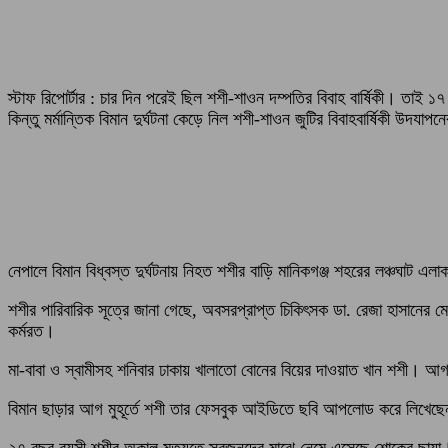
স্টাফ রিপোর্টার : চার দিন পরেই ছিল শশী-শাওন দম্পতির বিবাহ বার্ষিকী। তাই ১
কিন্তু মর্মান্তিক বিমান দুর্ঘটনা কেড়ে নিল শশী-শাওন জুটির বিবাহবার্ষিকী
নেপালে বিমান বিধ্বস্ত দুর্ঘটনায় নিহত শশীর বাড়ি মানিকগঞ্জ শহরের লঞ্চঘাট 
শশীর পারিবারিক সূত্রে জানা গেছে, অবসরপ্রাপ্ত চিকিৎসক ডা. রেজা হাসানের
কর্মরত।
মা-বাবা ও স্বামীসহ শনিবার ঢাকায় খালাতো বোনের বিয়ের দাওয়াত খান শশী। আগা
বিমান ছাড়ার আগ মুহূর্তে শশী তার ফেসবুক আইডিতে ছবি আপলোড করে
২৭ বছর বয়সী শশীর অকাল মৃত্যুতে স্বজনদের মাঝে নেমে এসেছে শোকের ছায়া