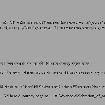
৭ মার্চের দিনটি স্মরনীয় করে রাখতে ইউএস-বাংলা বিমানে চেপে নেপাল যাচ্ছিলেন মা
 উদযাপনের সেই স্বপ্ন। দুর্ঘটনায় নিহত হয়েছেন শশী। আর গুরুতর আহত অবস্থায় হ
এলাকায়। সদ্য এলএলবি পাস করা শশী বাবা-মায়ের একমাত্র সন্তান ছিলেন।
 মেয়ে শশীর সঙ্গে ডা. শাওনের বিয়ে হয় সাত বছর আগে। তবে তাদের কোনো সন্তান
মী শনিবার তাদের বিবাহবার্ষিকী উদযাপন করতেই সোমবার ইউএস-বাংলার বিমানে করে 
 লিখেছেন, Nd here d journey begains…..# Advance clelebration
।