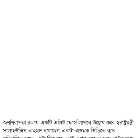
জননিরাপত্তা রক্ষায় একটি এলিট ফোর্স লাগবে উল্লেখ করে স্বরাষ্ট্রমন্ত্রী
সালাহউদ্দিন আহমদ বলেছেন, একটা এডহক ভিত্তিতে র‍্যাব