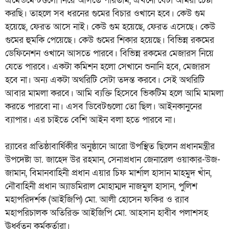
এমেন্ডমেন্টগুলো নিয়ে আসতে পারতাম, এখনো যেটা আমরা চেষ্টা
করছি। তাহলে সব ধরনের গুমের বিচার ওখানে হবে। কেউ গুম
হয়েছে, ফেরত আসে নাই। কেউ গুম হয়েছে, ফেরত এসেছে। কেউ
গুমের হুমকি পেয়েছে। কেউ গুমের শিকার হয়েছে। বিভিন্ন রকমের
ডেফিনেশন ওখানে আসতে পারবে। বিভিন্ন রকমের মেজারস নিয়ে
যেতে পারবে। একটা কমিশন হলো সেখানে শুনানি হবে, মেজারস
হবে না। অন্য একটা অথরিটি সেটা তদন্ত করবে। সেই অথরিটি
আবার মামলা করবে। আমি ব্যক্তি হিসেবে ভিকটিম হলে আমি মামলা
করতে পারবো না। এসব ডিবেটগুলো তো ছিল। আইনকানুনের
ব্যাপার। এর চাইতে বেশি আইন বলা হতে পারবে না।
র‍্যাবের প্রতিষ্ঠাবার্ষিকীর অনুষ্ঠানে আরো উপস্থিত ছিলেন প্রধানমন্ত্রীর
উপদেষ্টা ডা. জাহেদ উর রহমান, সেনাপ্রধান জেনারেল ওয়াকার-উজ-
জামান, বিমানবাহিনী প্রধান এয়ার চিফ মার্শাল হাসান মাহমুদ খাঁন,
নৌবাহিনী প্রধান অ্যাডমিরাল মোহাম্মদ নাজমুল হাসান, পুলিশ
মহাপরিদর্শক (আইজিপি) মো. আলী হোসেন ফকির ও র‍্যাব
মহাপরিচালক অতিরিক্ত আইজিপি মো. আহসান হাবীব পলাশসহ
ঊর্ধ্বতন কর্মকর্তারা।