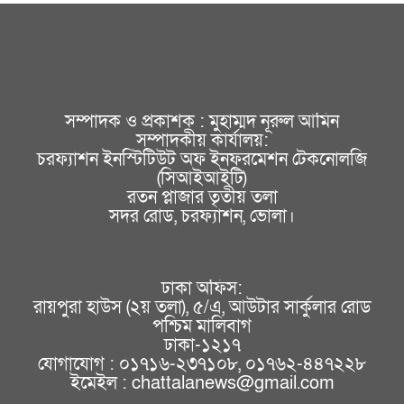
সম্পাদক ও প্রকাশক : মুহাম্মদ নূরুল আমিন
সম্পাদকীয় কার্যালয়:
চরফ্যাশন ইনস্টিটিউট অফ ইনফরমেশন টেকনোলজি
(সিআইআইটি)
রতন প্লাজার তৃতীয় তলা
সদর রোড, চরফ্যাশন, ভোলা।
ঢাকা অফিস:
রায়পুরা হাউস (২য় তলা), ৫/এ, আউটার সার্কুলার রোড
পশ্চিম মালিবাগ
ঢাকা-১২১৭
যোগাযোগ : ০১৭১৬-২৩৭১০৮, ০১৭৬২-৪৪৭২২৮
ইমেইল : chattalanews@gmail.com