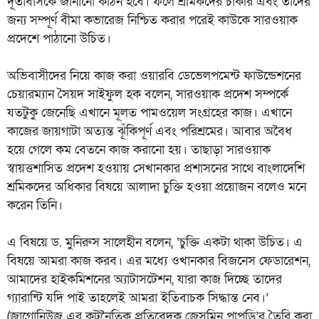
দূতাবাসকে জানানো কঠিন হবে। ফলে শ্রমিকদের চাকরি এবং তাদের
জন্য সম্পূর্ণ বীমা কভারেজ নিশ্চিত করার পরেই কাউকে সারওয়াক
প্রদেশে পাঠানো উচিত।
অভিবাসীদের নিয়ে কাজ করা ওয়ারবি ডেভেলপমেন্ট ফাউন্ডেশনের
চেয়ারম্যান সৈয়দ সাইফুল হক বলেন, সারওয়াক প্রদেশ সম্পর্কে
যতটুকু জেনেছি এখানে মূলত পামওয়েল সংগ্রহের কাজ। এখানে
কাজের জায়গাটা অত্যন্ত ঝূঁকিপূর্ণ এবং পরিশ্রমের। আবার অবৈধ
হয়ে গেলে কম বেতনে কাজ করানো হয়। তাছাড়া সারওয়াক
স্বায়ত্তশাসিত প্রদেশ হওয়ায় সেখানকার প্রশাসনের সাথে বাংলাদেশি
শ্রমিকদের অধিকার বিষয়ে আলাদা চুক্তি হওয়া প্রয়োজন বলেও মনে
করেন তিনি।
এ বিষয়ে ড. মুনিরুস সালেহীন বলেন, ‘চুক্তি একটা থাকা উচিত। এ
বিষয়ে আমরা কাজ করব। এর মধ্যে ওখানকার বিজনেস ফেডারেশন,
আমাদের হাইকমিশনের অ্যাটাসটেশন, যারা কাজ দিচ্ছে তাদের
গ্যারান্টি যদি পাই তাহলেই আমরা ইতিবাচক সিদ্ধান্ত নেব।’
(জাগোনিউজ এর কূটনৈতিক প্রতিবেদক জেসমিন পাপড়ি’র তৈরি করা