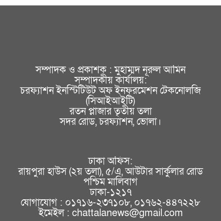
সম্পাদক ও প্রকাশক : মুহাম্মদ নূরুল আমিন
সম্পাদকীয় কার্যালয়:
চরফ্যাশন ইনস্টিটিউট অফ ইনফরমেশন টেকনোলজি
(সিআইআইটি)
রতন প্লাজার তৃতীয় তলা
সদর রোড, চরফ্যাশন, ভোলা।
ঢাকা অফিস:
রায়পুরা হাউস (২য় তলা), ৫/এ, আউটার সার্কুলার রোড
পশ্চিম মালিবাগ
ঢাকা-১২১৭
যোগাযোগ : ০১৭১৬-২৩৭১০৮, ০১৭৬২-৪৪৭২২৮
ইমেইল : chattalanews@gmail.com