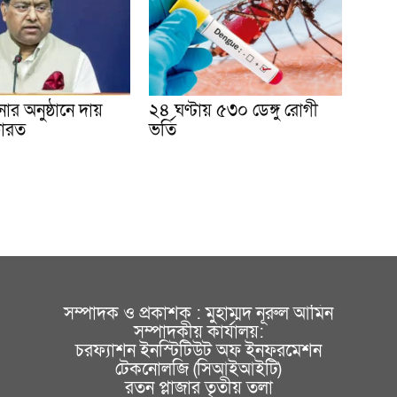
ার অনুষ্ঠানে দায়
২৪ ঘণ্টায় ৫৩০ ডেঙ্গু রোগী
ভারত
ভর্তি
সম্পাদক ও প্রকাশক : মুহাম্মদ নূরুল আমিন
সম্পাদকীয় কার্যালয়:
চরফ্যাশন ইনস্টিটিউট অফ ইনফরমেশন
টেকনোলজি (সিআইআইটি)
রতন প্লাজার তৃতীয় তলা