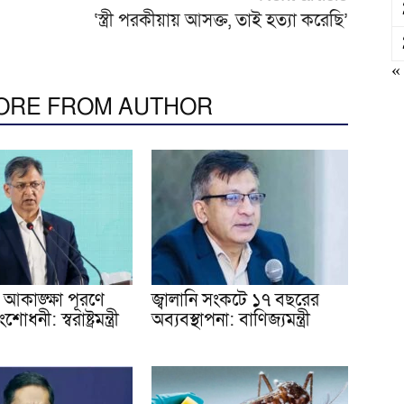
‘স্ত্রী পরকীয়ায় আসক্ত, তাই হত্যা করেছি’
«
ORE FROM AUTHOR
আকাঙ্ক্ষা পূরণে
জ্বালানি সংকটে ১৭ বছরের
োধনী: স্বরাষ্ট্রমন্ত্রী
অব্যবস্থাপনা: বাণিজ্যমন্ত্রী