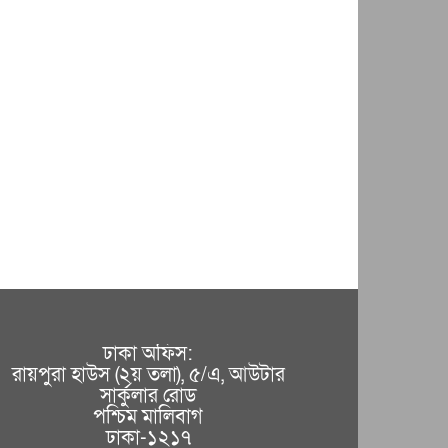
ঢাকা অফিস:
রায়পুরা হাউস (২য় তলা), ৫/এ, আউটার
সার্কুলার রোড
পশ্চিম মালিবাগ
ঢাকা-১২১৭