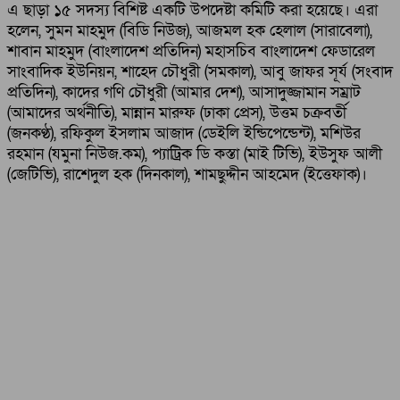
এ ছাড়া ১৫ সদস্য বিশিষ্ট একটি উপদেষ্টা কমিটি করা হয়েছে। এরা
হলেন, সুমন মাহমুদ (বিডি নিউজ), আজমল হক হেলাল (সারাবেলা),
শাবান মাহমুদ (বাংলাদেশ প্রতিদিন) মহাসচিব বাংলাদেশ ফেডারেল
সাংবাদিক ইউনিয়ন, শাহেদ চৌধুরী (সমকাল), আবু জাফর সূর্য (সংবাদ
প্রতিদিন), কাদের গণি চৌধুরী (আমার দেশ), আসাদুজ্জামান সম্রাট
(আমাদের অর্থনীতি), মান্নান মারুফ (ঢাকা প্রেস), উত্তম চক্রবর্তী
(জনকণ্ঠ), রফিকুল ইসলাম আজাদ (ডেইলি ইন্ডিপেন্ডেন্ট), মশিউর
রহমান (যমুনা নিউজ.কম), প্যাট্রিক ডি কস্তা (মাই টিভি), ইউসুফ আলী
(জেটিভি), রাশেদুল হক (দিনকাল), শামছুদ্দীন আহমেদ (ইত্তেফাক)।