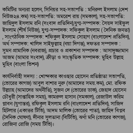
কমিটির অন্যরা হলেন, সিনিয়র সহ-সভাপতি : মনিরুল ইসলাম (দেশ
নিউজ২৪.কম) সহ-সভাপতি: অমরেশ রায় (সমকাল), সহ-সভাপতি:
জাহিদুল ইসলাম রনি (সংবাদ প্রতিদিন),যুগ্ম-সম্পাদক: সৈয়দ সাইফুল
ইসলাম (শীর্ষ নিউজ), যুগ্ম-সম্পাদক: সফিকুল ইসলাম ( দৈনিক জনতা)
, সাংগঠনিক সম্পাদক: শফিকুল ইসলাম সোহাগ (বাংলাদেশ প্রতিদিন),
অর্থ সম্পাদক: খালিদ সাইফুল্লাহ (নয়া দিগন্ত), দফতর সম্পাদক :
সুমন প্রামানিক (নবরাজ), প্রচার ও প্রকাশনা সম্পাদক : আসাদুজ্জামান
আজম (আমার সংবাদ), ক্রীড়া ও সাংস্কৃতিক সম্পাদক: মুহিব উল্লাহ
মুহিব (বাংলা ভিশন)
কার্যনির্বাহী সদস্য : খোন্দকার কাওছার হোসেন প্রতিষ্ঠাতা সভাপতি,
(ভোরের কাগজ) আবুল বাশার নুরু (আমাদের সময়.কম), মো. রফিক
উল্ল্যাহ (আমাদের অর্থনীতি), সুজন দে (ভোরের ডাক), জেহাদ হোসেন
চৌধুরী (সাপ্তাহিক সময়), কামরুল হাসান (সমকাল), রেজাউল করিম
প্লাবন (যুগান্তর), রফিকুল ইসলাম রনি (বাংলাদেশ প্রতিদিন), সাজিদ
হিটলার (একাত্তর টিভি), আদম মালিক (ভোরের পাতা), জাহিদ বিপ্লব
(দৈনিক ঘোষণা), দীনার সুলতানা (বিটিভি), ঝর্ণা মনি (ভোরের কাগজ),
রোজিনা রোজি (সময় টিভি)।