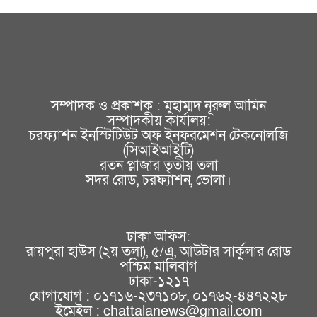
সম্পাদক ও প্রকাশক : মুহাম্মদ নূরুল আমিন
সম্পাদকীয় কার্যালয়:
চরফ্যাশন ইনস্টিটিউট অফ ইনফরমেশন টেকনোলজি
(সিআইআইটি)
রতন প্লাজার তৃতীয় তলা
সদর রোড, চরফ্যাশন, ভোলা।
ঢাকা অফিস:
রায়পুরা হাউস (২য় তলা), ৫/এ, আউটার সার্কুলার রোড
পশ্চিম মালিবাগ
ঢাকা-১২১৭
যোগাযোগ : ০১৭১৬-২৩৭১০৮, ০১৭৬২-৪৪৭২২৮
ইমেইল : chattalanews@gmail.com