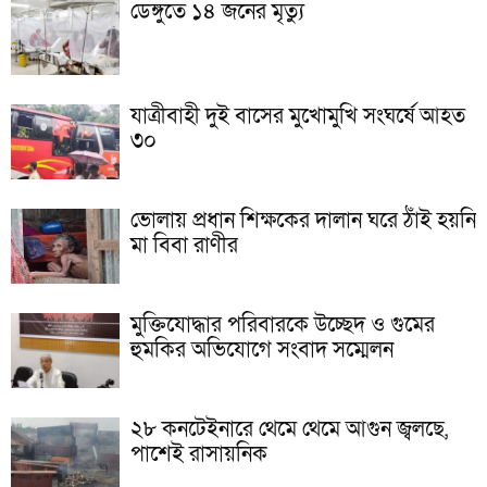
ডেঙ্গুতে ১৪ জনের মৃত্যু
যাত্রীবাহী দুই বাসের মুখোমুখি সংঘর্ষে আহত
৩০
ভোলায় প্রধান শিক্ষকের দালান ঘরে ঠাঁই হয়নি
মা বিবা রাণীর
মুক্তিযোদ্ধার পরিবারকে উচ্ছেদ ও গুমের
হুমকির অভিযোগে সংবাদ সম্মেলন
২৮ কনটেইনারে থেমে থেমে আগুন জ্বলছে,
পাশেই রাসায়নিক