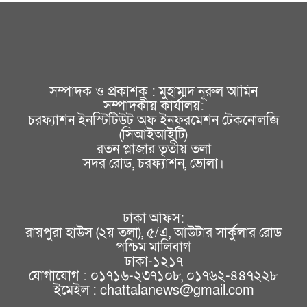
সম্পাদক ও প্রকাশক : মুহাম্মদ নূরুল আমিন
সম্পাদকীয় কার্যালয়:
চরফ্যাশন ইনস্টিটিউট অফ ইনফরমেশন টেকনোলজি
(সিআইআইটি)
রতন প্লাজার তৃতীয় তলা
সদর রোড, চরফ্যাশন, ভোলা।
ঢাকা অফিস:
রায়পুরা হাউস (২য় তলা), ৫/এ, আউটার সার্কুলার রোড
পশ্চিম মালিবাগ
ঢাকা-১২১৭
যোগাযোগ : ০১৭১৬-২৩৭১০৮, ০১৭৬২-৪৪৭২২৮
ইমেইল : chattalanews@gmail.com