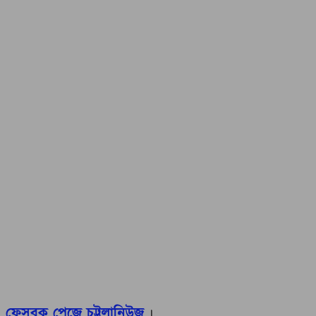
ফেসবুক পেজে চট্টলানিউজ
।