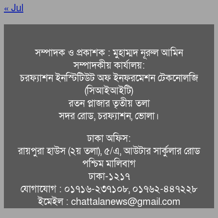
« Jul
সম্পাদক ও প্রকাশক : মুহাম্মদ নূরুল আমিন
সম্পাদকীয় কার্যালয়:
চরফ্যাশন ইনস্টিটিউট অফ ইনফরমেশন টেকনোলজি
(সিআইআইটি)
রতন প্লাজার তৃতীয় তলা
সদর রোড, চরফ্যাশন, ভোলা।
ঢাকা অফিস:
রায়পুরা হাউস (২য় তলা), ৫/এ, আউটার সার্কুলার রোড
পশ্চিম মালিবাগ
ঢাকা-১২১৭
যোগাযোগ : ০১৭১৬-২৩৭১০৮, ০১৭৬২-৪৪৭২২৮
ইমেইল : chattalanews@gmail.com