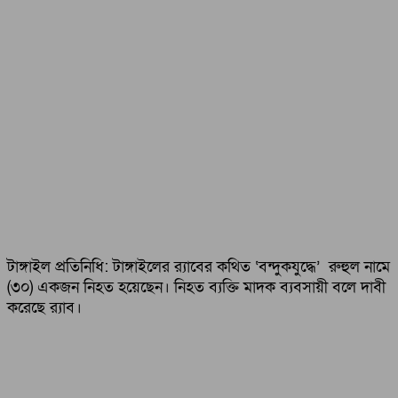
টাঙ্গাইল প্রতিনিধি: টাঙ্গাইলের র‌্যাবের কথিত ‘বন্দুকযুদ্ধে’ রুহুল নামে
(৩০) একজন নিহত হয়েছেন। নিহত ব্যক্তি মাদক ব্যবসায়ী বলে দাবী
করেছে র‌্যাব।