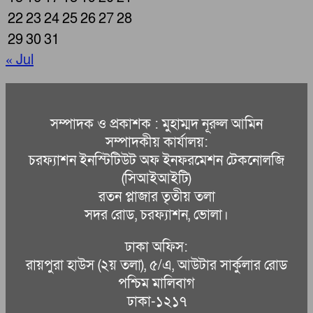
22
23
24
25
26
27
28
29
30
31
« Jul
সম্পাদক ও প্রকাশক : মুহাম্মদ নূরুল আমিন
সম্পাদকীয় কার্যালয়:
চরফ্যাশন ইনস্টিটিউট অফ ইনফরমেশন টেকনোলজি
(সিআইআইটি)
রতন প্লাজার তৃতীয় তলা
সদর রোড, চরফ্যাশন, ভোলা।
ঢাকা অফিস:
রায়পুরা হাউস (২য় তলা), ৫/এ, আউটার সার্কুলার রোড
পশ্চিম মালিবাগ
ঢাকা-১২১৭