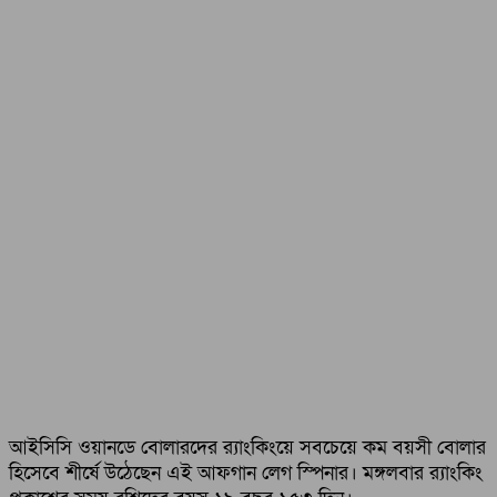
আইসিসি ওয়ানডে বোলারদের র‍্যাংকিংয়ে সবচেয়ে কম বয়সী বোলার
হিসেবে শীর্ষে উঠেছেন এই আফগান লেগ স্পিনার। মঙ্গলবার র‍্যাংকিং