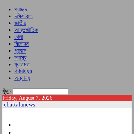
প্রচ্ছদ
দক্ষিণাঞ্চল
জাতীয়
আন্তর্জাতিক
খেলা
বিনোদন
প্রবাস
স্বাস্থ্য
মুক্তমত
গণমাধ্যম
অন্যান্য
খুঁজুন
Friday, August 7, 2026
chattalanews
প্রচ্ছদ
দক্ষিণাঞ্চল