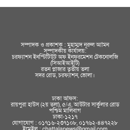
সম্পাদক ও প্রকাশক : মুহাম্মদ নূরুল আমিন
সম্পাদকীয় কার্যালয়:
চরফ্যাশন ইনস্টিটিউট অফ ইনফরমেশন টেকনোলজি
(সিআইআইটি)
রতন প্লাজার তৃতীয় তলা
সদর রোড, চরফ্যাশন, ভোলা।
ঢাকা অফিস:
রায়পুরা হাউস (২য় তলা), ৫/এ, আউটার সার্কুলার রোড
পশ্চিম মালিবাগ
ঢাকা-১২১৭
যোগাযোগ : ০১৭১৬-২৩৭১০৮, ০১৭৬২-৪৪৭২২৮
ইমেইল : chattalanews@gmail.com