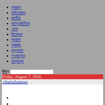
প্রচ্ছদ
দক্ষিণাঞ্চল
জাতীয়
আন্তর্জাতিক
খেলা
বিনোদন
প্রবাস
স্বাস্থ্য
মুক্তমত
গণমাধ্যম
অন্যান্য
খুঁজুন
Friday, August 7, 2026
chattalanews
প্রচ্ছদ
দক্ষিণাঞ্চল