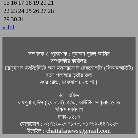
15
16
17
18
19
20
21
22
23
24
25
26
27
28
29
30
31
« Jul
সম্পাদক ও প্রকাশক : মুহাম্মদ নূরুল আমিন
সম্পাদকীয় কার্যালয়:
চরফ্যাশন ইনস্টিটিউট অফ ইনফরমেশন টেকনোলজি (সিআইআইটি)
রতন প্লাজার তৃতীয় তলা
সদর রোড, চরফ্যাশন, ভোলা।
ঢাকা অফিস:
রায়পুরা হাউস (২য় তলা), ৫/এ, আউটার সার্কুলার রোড
পশ্চিম মালিবাগ
ঢাকা-১২১৭
যোগাযোগ : ০১৭১৬-২৩৭১০৮, ০১৭৬২-৪৪৭২২৮
ইমেইল : chattalanews@gmail.com