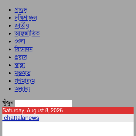
প্রচ্ছদ
দক্ষিণাঞ্চল
জাতীয়
আন্তর্জাতিক
খেলা
বিনোদন
প্রবাস
স্বাস্থ্য
মুক্তমত
গণমাধ্যম
অন্যান্য
খুঁজুন
Saturday, August 8, 2026
chattalanews