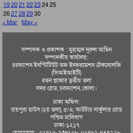
19
20
21
22
23
24
25
26
27
28
29
30
« Mar
May »
সম্পাদক ও প্রকাশক : মুহাম্মদ নূরুল আমিন
সম্পাদকীয় কার্যালয়:
চরফ্যাশন ইনস্টিটিউট অফ ইনফরমেশন টেকনোলজি
(সিআইআইটি)
রতন প্লাজার তৃতীয় তলা
সদর রোড, চরফ্যাশন, ভোলা।
ঢাকা অফিস:
রায়পুরা হাউস (২য় তলা), ৫/এ, আউটার সার্কুলার রোড
পশ্চিম মালিবাগ
ঢাকা-১২১৭
যোগাযোগ : ০১৭১৬-২৩৭১০৮, ০১৭৬২-৪৪৭২২৮