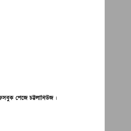
েসবুক পেজে চট্টলানিউজ
।