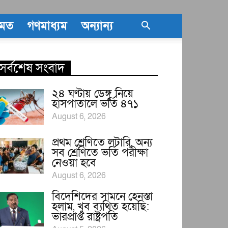
তমত
গণমাধ্যম
অন্যান্য
সর্বশেষ সংবাদ
২৪ ঘণ্টায় ডেঙ্গু নিয়ে
হাসপাতালে ভর্তি ৪৭১
August 6, 2026
প্রথম শ্রেণিতে লটারি, অন্য
সব শ্রেণিতে ভর্তি পরীক্ষা
নেওয়া হবে
August 6, 2026
বিদেশিদের সামনে হেনস্তা
হলাম, খুব ব্যথিত হয়েছি:
ভারপ্রাপ্ত রাষ্ট্রপতি