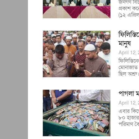
জনগণ বিচ
প্রকাশ ক
(১২ এপ্রিল
ফিলিস্ত
মানুষ
April 12,
ফিলিস্তিনে
মোনাজাত 
ছিল অশ্রু
পাগলা ম
April 12,
এবার কিশ
৮০ হাজার
পরিমাণ বৈদ