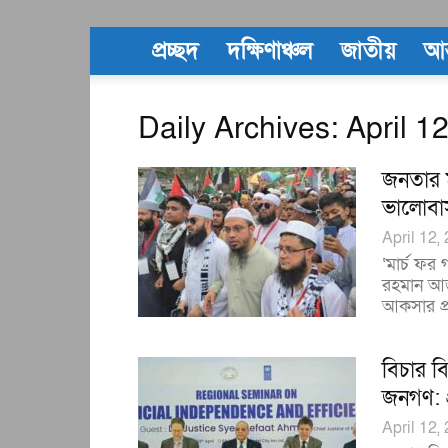
প্রচ্ছদ
দক্ষিণাঞ্চল
জাতীয়
আন
Daily Archives: April 1
জনতার ম
ভালোবাস
April 12,
‘মার্চ ফর
রহমান আজ
আকসার প্
বিচার ব
জনগণ: প
April 12,