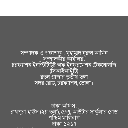
সম্পাদক ও প্রকাশক : মুহাম্মদ নূরুল আমিন
সম্পাদকীয় কার্যালয়:
চরফ্যাশন ইনস্টিটিউট অফ ইনফরমেশন টেকনোলজি
(সিআইআইটি)
রতন প্লাজার তৃতীয় তলা
সদর রোড, চরফ্যাশন, ভোলা।
ঢাকা অফিস:
রায়পুরা হাউস (২য় তলা), ৫/এ, আউটার সার্কুলার রোড
পশ্চিম মালিবাগ
ঢাকা-১২১৭