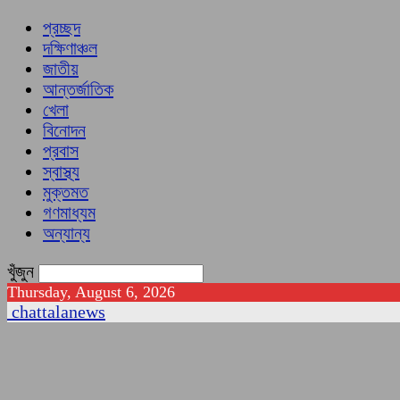
প্রচ্ছদ
দক্ষিণাঞ্চল
জাতীয়
আন্তর্জাতিক
খেলা
বিনোদন
প্রবাস
স্বাস্থ্য
মুক্তমত
গণমাধ্যম
অন্যান্য
খুঁজুন
Thursday, August 6, 2026
chattalanews