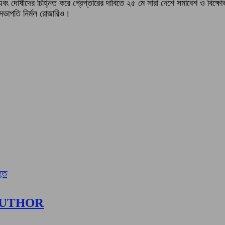
বং দোষীদের চিহ্নিত করে গ্রেপ্তারের দাবিতে ২৫ মে সারা দেশে সমাবেশ ও বিক্ষো
হসভাপতি নির্মল রোজারিও।
িহত
AUTHOR