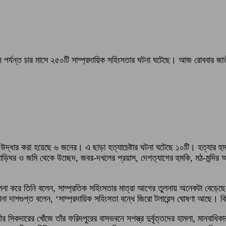
 মাস পর্যন্ত চার মাসে ২৫০টি সাম্প্রদায়িক সহিংসতার ঘটনা ঘটেছে। আজ রোববার জা
উদ্ধার করা হয়েছে ৬ জনের। এ ছাড়া হত্যাচেষ্টার ঘটনা ঘটেছে ১০টি। হত্যার
, বাড়িঘর ও জমি থেকে উচ্ছেদ, জবর-দখলের প্রয়াস, দেশত্যাগের হুমকি, মঠ-মন্দির
 তুলনা করে তিনি বলেন, সাম্প্রতিক সহিংসতার মাত্রা আগের তুলনায় অনেকটা বেড়
রানা দাশগুপ্ত বলেন, ‘সাম্প্রদায়িক সহিংসতা বন্ধে জিরো টলারেন্স ঘোষণা আছে। 
 সিকদারের খোঁজে তাঁর ফরিদপুরের বাসভবনে সশস্ত্র দুর্বৃত্তদের হামলা, মানবাধিকা