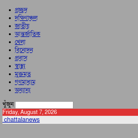
প্রচ্ছদ
দক্ষিণাঞ্চল
জাতীয়
আন্তর্জাতিক
খেলা
বিনোদন
প্রবাস
স্বাস্থ্য
মুক্তমত
গণমাধ্যম
অন্যান্য
খুঁজুন
Friday, August 7, 2026
chattalanews