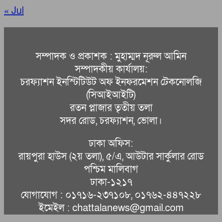
« Jul
সম্পাদক ও প্রকাশক : মুহাম্মদ নূরুল আমিন
সম্পাদকীয় কার্যালয়:
চরফ্যাশন ইনস্টিটিউট অফ ইনফরমেশন টেকনোলজি
(সিআইআইটি)
রতন প্লাজার তৃতীয় তলা
সদর রোড, চরফ্যাশন, ভোলা।
ঢাকা অফিস:
রায়পুরা হাউস (২য় তলা), ৫/এ, আউটার সার্কুলার রোড
পশ্চিম মালিবাগ
ঢাকা-১২১৭
যোগাযোগ : ০১৭১৬-২৩৭১০৮, ০১৭৬২-৪৪৭২২৮
ইমেইল : chattalanews@gmail.com