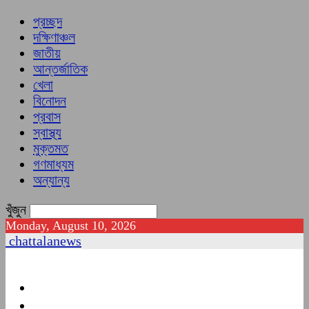
প্রচ্ছদ
দক্ষিণাঞ্চল
জাতীয়
আন্তর্জাতিক
খেলা
বিনোদন
প্রবাস
স্বাস্থ্য
মুক্তমত
গণমাধ্যম
অন্যান্য
খুঁজুন
Monday, August 10, 2026
chattalanews
প্রচ্ছদ
দক্ষিণাঞ্চল