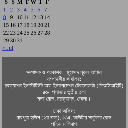
S
S
M
T
W
T
F
1
2
3
4
5
6
7
8
9
10
11
12
13
14
15
16
17
18
19
20
21
22
23
24
25
26
27
28
29
30
31
« Jul
সম্পাদক ও প্রকাশক : মুহাম্মদ নূরুল আমিন
সম্পাদকীয় কার্যালয়:
চরফ্যাশন ইনস্টিটিউট অফ ইনফরমেশন টেকনোলজি (সিআইআইটি)
রতন প্লাজার তৃতীয় তলা
সদর রোড, চরফ্যাশন, ভোলা।
ঢাকা অফিস:
রায়পুরা হাউস (২য় তলা), ৫/এ, আউটার সার্কুলার রোড
পশ্চিম মালিবাগ