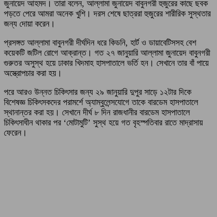
জুনায়েদ আহমদ। তারা বলেন, আল্লামা জুনায়েদ বাবুনগরী হুজুরের কাছে ছবক
পড়তে পেরে আমরা অনেক খুশি। দরস শেষে ছাত্ররা হুজুরের শারীরিক সুস্থতার
জন্য দোয়া করেন।
প্রসঙ্গত আল্লামা বাবুনগরী দীর্ঘদিন ধরে কিডনি, হার্ট ও ডায়াবেটিসসহ বেশ
কয়েকটি জটিল রোগে আক্রান্ত। গত ২৭ জানুয়ারি আল্লামা জুনায়েদ বাবুনগরী
গুরুতর অসুস্থ হয়ে ঢাকার খিদমাহ হাসপাতালে ভর্তি হন। সেখানে তার বাঁ পায়ে
অস্ত্রোপচার করা হয়।
পরে আরও উন্নত চিকিৎসার জন্য ২৯ জানুয়ারি দুপুর সাড়ে ১২টার দিকে
বিশেষজ্ঞ চিকিৎসকদের পরামর্শে অ্যাম্বুলেন্সযোগে তাকে বারডেম হাসপাতালে
স্থানান্তর করা হয়। সেখানে দীর্ঘ ৮ দিন রাজধানীর বারডেম হাসপাতালে
চিকিৎসাধীন থাকার পর ‘মোটামুটি’ সুস্থ হয়ে গত বৃহস্পতিবার রাতে মাদ্রাসায়
ফেরেন।