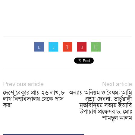
Previous article
Next article
দেশে বেকার প্রায় ২৬ লাখ, ৮
অন্যায় অনিয়ম ও বৈষম্য আমি
লাখ বিশ্ববিদ্যালয় থেকে পাস
প্রশ্রয় দেবনা: ভার্চুয়ালী
করা
মতবিনিময় সভায় ইআবি
উপাচার্য প্রফেসর ড. মোঃ
শামছুল আলম