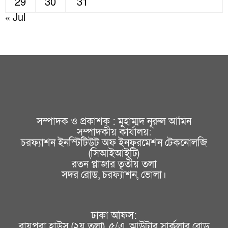
29
30
31
« Jul
সম্পাদক ও প্রকাশক : মুহাম্মদ নূরুল আমিন
সম্পাদকীয় কার্যালয়:
চরফ্যাশন ইনস্টিটিউট অফ ইনফরমেশন টেকনোলজি
(সিআইআইটি)
রতন প্লাজার তৃতীয় তলা
সদর রোড, চরফ্যাশন, ভোলা।
ঢাকা অফিস:
রায়পুরা হাউস (২য় তলা), ৫/এ, আউটার সার্কুলার রোড