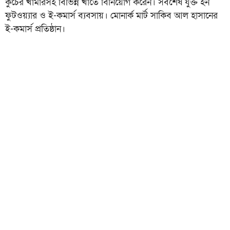
কুঁচের খামারসহ বিভিন্ন খাতে বিনিয়োগ করেন। সবশেষ যুক্ত হন
ফুটওয়্যার ও ই-কমার্স ব্যবসায়। মোনার্ক মার্ট সাকিব আল হাসানের
ই-কমার্স প্রতিষ্ঠান।