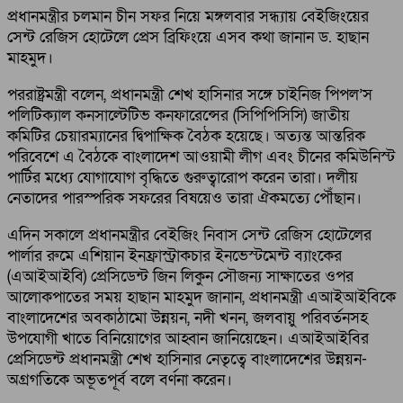
প্রধানমন্ত্রীর চলমান চীন সফর নিয়ে মঙ্গলবার সন্ধ্যায় বেইজিংয়ের
সেন্ট রেজিস হোটেলে প্রেস ব্রিফিংয়ে এসব কথা জানান ড. হাছান
মাহমুদ।
পররাষ্ট্রমন্ত্রী বলেন, প্রধানমন্ত্রী শেখ হাসিনার সঙ্গে চাইনিজ পিপল’স
পলিটিক্যাল কনসাল্টেটিভ কনফারেন্সের (সিপিপিসিসি) জাতীয়
কমিটির চেয়ারম্যানের দ্বিপাক্ষিক বৈঠক হয়েছে। অত্যন্ত আন্তরিক
পরিবেশে এ বৈঠকে বাংলাদেশ আওয়ামী লীগ এবং চীনের কমিউনিস্ট
পার্টির মধ্যে যোগাযোগ বৃদ্ধিতে গুরুত্বারোপ করেন তারা। দলীয়
নেতাদের পারস্পরিক সফরের বিষয়েও তারা ঐকমত্যে পৌঁছান।
এদিন সকালে প্রধানমন্ত্রীর বেইজিং নিবাস সেন্ট রেজিস হোটেলের
পার্লার রুমে এশিয়ান ইনফ্রাস্ট্রাকচার ইনভেস্টমেন্ট ব্যাংকের
(এআইআইবি) প্রেসিডেন্ট জিন লিকুন সৌজন্য সাক্ষাতের ওপর
আলোকপাতের সময় হাছান মাহমুদ জানান, প্রধানমন্ত্রী এআইআইবিকে
বাংলাদেশের অবকাঠামো উন্নয়ন, নদী খনন, জলবায়ু পরিবর্তনসহ
উপযোগী খাতে বিনিয়োগের আহ্বান জানিয়েছেন। এআইআইবির
প্রেসিডেন্ট প্রধানমন্ত্রী শেখ হাসিনার নেতৃত্বে বাংলাদেশের উন্নয়ন-
অগ্রগতিকে অভূতপূর্ব বলে বর্ণনা করেন।