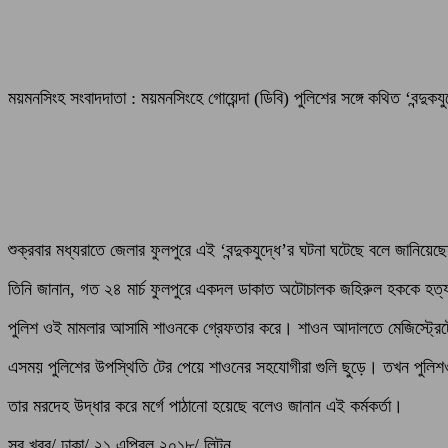
ময়মনসিংহ সংবাদদাতা : ময়মনসিংহে গোয়েন্দা (ডিবি) পুলিশের সঙ্গে কথিত ‘বন্
শুক্রবার মধ্যরাতে জেলার ফুলপুরে এই ‘বন্দুকযুদ্ধে’র ঘটনা ঘটেছে বলে জানি
তিনি জানান, গত ২৪ মার্চ ফুলপুরে একদল ডাকাত অটোচালক জহিরুল হককে হত
পুলিশ ওই মামলার আসামি শাওনকে গ্রেফতার করে। শাওন আদালতে মেজিস্ট্রেটের ক
এসময় পুলিশের উপস্থিতি টের পেয়ে শাওনের সহযোগীরা গুলি ছুড়ে। তখন পুলিশও
তার মরদেহ উদ্ধার করে মর্গে পাঠানো হয়েছে বলেও জানান এই কর্মকর্তা।
সব খবর/ ঢাকা/ ২১ এপ্রিল ২০১৮/ লিটন