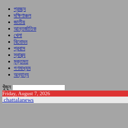
প্রচ্ছদ
দক্ষিণাঞ্চল
জাতীয়
আন্তর্জাতিক
খেলা
বিনোদন
প্রবাস
স্বাস্থ্য
মুক্তমত
গণমাধ্যম
অন্যান্য
খুঁজুন
Friday, August 7, 2026
chattalanews