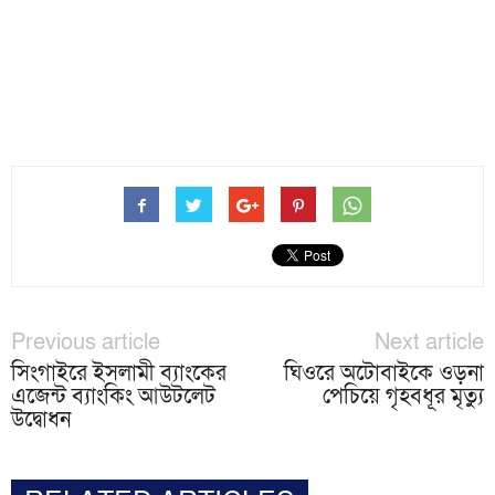
Previous article
Next article
সিংগাইরে ইসলামী ব্যাংকের
ঘিওরে অটোবাইকে ওড়না
এজেন্ট ব্যাংকিং আউটলেট
পেচিয়ে গৃহবধূর মৃত্যু
উদ্বোধন