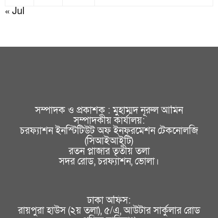
« Jul
সম্পাদক ও প্রকাশক : মুহাম্মদ নূরুল আমিন
সম্পাদকীয় কার্যালয়:
চরফ্যাশন ইনস্টিটিউট অফ ইনফরমেশন টেকনোলজি
(সিআইআইটি)
রতন প্লাজার তৃতীয় তলা
সদর রোড, চরফ্যাশন, ভোলা।
ঢাকা অফিস:
রায়পুরা হাউস (২য় তলা), ৫/এ, আউটার সার্কুলার রোড