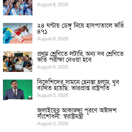
August 8, 2026
২৪ ঘণ্টায় ডেঙ্গু নিয়ে হাসপাতালে ভর্তি
৪৭১
August 6, 2026
প্রথম শ্রেণিতে লটারি, অন্য সব শ্রেণিতে
ভর্তি পরীক্ষা নেওয়া হবে
August 6, 2026
বিদেশিদের সামনে হেনস্তা হলাম, খুব
ব্যথিত হয়েছি: ভারপ্রাপ্ত রাষ্ট্রপতি
August 5, 2026
জুলাইয়ের আকাঙ্ক্ষা পূরণে অষ্টাদশ
সংশোধনী: স্বরাষ্ট্রমন্ত্রী
August 5, 2026