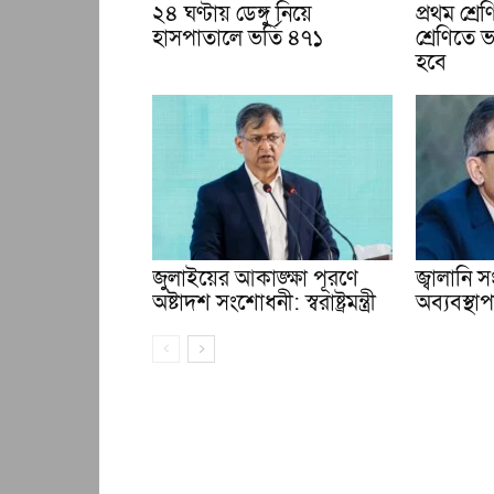
২৪ ঘণ্টায় ডেঙ্গু নিয়ে
প্রথম শ্র
হাসপাতালে ভর্তি ৪৭১
শ্রেণিতে ভ
হবে
জুলাইয়ের আকাঙ্ক্ষা পূরণে
জ্বালানি
অষ্টাদশ সংশোধনী: স্বরাষ্ট্রমন্ত্রী
অব্যবস্থাপন