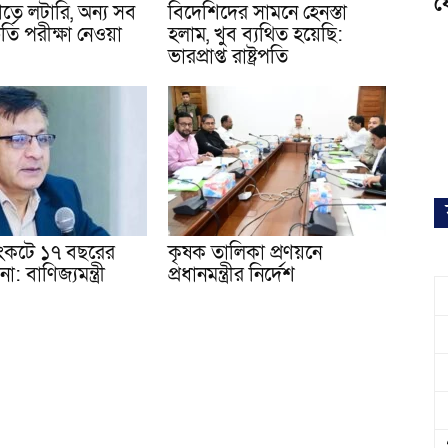
ফ
েণিতে লটারি, অন্য সব
বিদেশিদের সামনে হেনস্তা
র্তি পরীক্ষা নেওয়া
হলাম, খুব ব্যথিত হয়েছি:
ভারপ্রাপ্ত রাষ্ট্রপতি
 সংকটে ১৭ বছরের
কৃষক তালিকা প্রণয়নে
া: বাণিজ্যমন্ত্রী
প্রধানমন্ত্রীর নির্দেশ