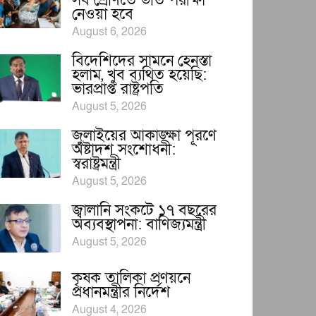
সব শ্রেণিতে ভর্তি পরীক্ষা
নেওয়া হবে
August 6, 2026
বিদেশিদের সামনে হেনস্তা
হলাম, খুব ব্যথিত হয়েছি:
ভারপ্রাপ্ত রাষ্ট্রপতি
August 5, 2026
জুলাইয়ের আকাঙ্ক্ষা পূরণে
অষ্টাদশ সংশোধনী:
স্বরাষ্ট্রমন্ত্রী
August 5, 2026
জ্বালানি সংকটে ১৭ বছরের
অব্যবস্থাপনা: বাণিজ্যমন্ত্রী
August 5, 2026
কৃষক তালিকা প্রণয়নে
প্রধানমন্ত্রীর নির্দেশ
August 4, 2026