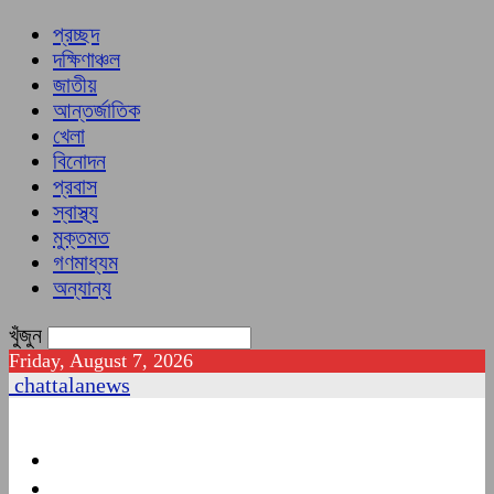
প্রচ্ছদ
দক্ষিণাঞ্চল
জাতীয়
আন্তর্জাতিক
খেলা
বিনোদন
প্রবাস
স্বাস্থ্য
মুক্তমত
গণমাধ্যম
অন্যান্য
খুঁজুন
Friday, August 7, 2026
chattalanews
প্রচ্ছদ
দক্ষিণাঞ্চল