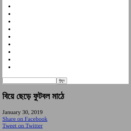
জাতীয়
আন্তর্জাতিক
খেলা
বিনোদন
প্রবাস
স্বাস্থ্য
মুক্তমত
গণমাধ্যম
অন্যান্য
বিয়ে ছেড়ে ফুটবল মাঠে
January 30, 2019
Share on Facebook
Tweet on Twitter