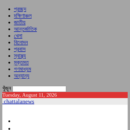
প্রচ্ছদ
দক্ষিণাঞ্চল
জাতীয়
আন্তর্জাতিক
খেলা
বিনোদন
প্রবাস
স্বাস্থ্য
মুক্তমত
গণমাধ্যম
অন্যান্য
খুঁজুন
Tuesday, August 11, 2026
chattalanews
প্রচ্ছদ
দক্ষিণাঞ্চল