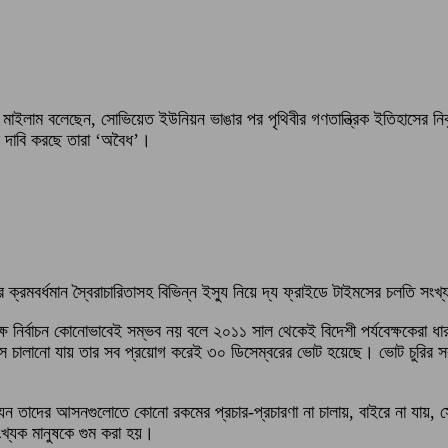
াম বি মাইলাম বলেছেন, সোভিয়েত ইউনিয়ন ভাঙার পর পৃথিবীর গণতান্ত্রিক ইতিহাসের ন
লে দাবি করছে তারা ‘অবৈধ’।
রকারের ক্রমবর্ধমান স্বৈরাচারিতাসহ বিভিন্ন ইস্যু নিয়ে দ্য ফ্রাইডে টাইমসের চলত
েক্ষ নির্বাচন কোনোভাবেই সম্ভব নয় বলে ২০১১ সাল থেকেই বিদেশী পর্যবেক্ষকেরা
্রাস চালানো যায় তার সব প্রয়োগ করেই ৩০ ডিসেম্বরের ভোট হয়েছে। ভোট চুরি
থীরা যেন তাদের আসনগুলোতে কোনো রকমের প্রচার-প্রচারণা না চালায়, বাইরে না 
্যক মানুষকে গুম করা হয়।