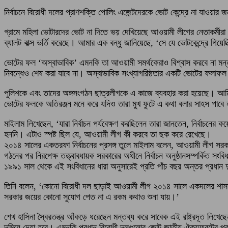
নির্বাচনে বিরোধী দলের প্রাণশক্তি পোলিং এজেন্টদেরকে ভোট কেন্দ্রে না যাওয়
গ্রামে মহিলা ভোটারদের ভোট না দিতে ভয় দেখিয়েছে আওয়ামী লীগের নেতাকর্মীর
ব্যালট বাক্স ভর্তি করেছে। আমার এক বন্ধু জানিয়েছে, ‘সে যে ভোটকেন্দ্রে গি
ভোটের ফল ‘অস্বাভাবিক’ এমনকি তা আওয়ামী সমর্থকেরাও বিশ্বাস করবে না মন্
নিবন্ধেও শেষ করা যাবে না। অস্বাভাবিক সংখ্যাগরিষ্ঠতার একটি ভোটের ফলাফল
পুলিশকে এবং তাদের অঙ্গসংগঠন ছাত্রলীগকে এ কাজে ব্যবহার করা হয়েছে। আমি
ভোটের ফলকে অতিরঞ্জন মনে করে যদিও তারা মুখ ফুটে এ কথা বলার সাহস পাবে
মাইলাম লিখেছেন, ‘যারা নির্বাচন পর্যবেক্ষণ করছিলেন তারা জানতেন, নির্বাচন
হননি। এটাও স্পষ্ট ছিল যে, আওয়ামী লীগ কী করবে তা ছক করে রেখেছে।
২০১৪ সালের একতরফা নির্বাচনের প্রসঙ্গ তুলে মাইলাম বলেন, আওয়ামী লীগ সরক
গঠনের পর নিরপেক্ষ তত্ত্বাবধায়ক সরকারের অধীনে নির্বাচন অনুষ্ঠানসম্পর্কিত সংব
১৯৯১ সাল থেকে এই সংবিধানের ধারা অনুসারেই প্রতি পাঁচ বছর অন্তর প্রধান দু
তিনি বলেন, ‘কোনো বিরোধী দল ছাড়াই আওয়ামী লীগ ২০১৪ সালে একদলের শাসন 
সরকার জয়ের কোনো সুযোগ পেত না এ রকম কথাও শুনা যায়।’
শেখ হাসিনা স্বৈরতন্ত্র আঁকড়ে ধরেছেন মন্তব্য করে সাবেক এই রাষ্ট্রদূত লি
দমিয়ে দেয়া হবে। এমনকি প্রধান বিরোধী দলগুলোর জোট জাতীয় ঐক্যফ্রন্টের প