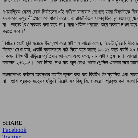
গণতান্ত্রিক যেসব জোট নির্বাচনের এই কথিত ফলাফল দেখেছে তারা বিষয়টাকে কিভ
সরকারের ভঙ্গুর নীতিগুলোকে ধারণ করে এবং রাজনৈতিক সংস্কৃতির ন্যূনতম মূল্যবোধ 
না। তাদের বৈধ সরকার বলা যাবে না। যারা শক্তি প্রয়োগ করে ক্ষমতা দখল করে 
করতে হবে।’
নির্বাচনে ভোট চুরি হয়েছে উল্লেখ করে মাইলাম আরো বলেন, ‘ভোট চুরির নির্বা
ক্লিপে দেখা যায়, একটি ক্লাসরুমে পাঠ নিতে বসে আছে ১০-১১ বছর বয়সী ২০ জনে
একজন শিক্ষার্থী দাঁড়িয়ে প্রতিবাদ জানালো এবং বলল, না- এটা সত্য নয়। আমর
করলেন ২+২=৫। শেষ দিকে দেখা যায় ভুল লেখা থেকে পেন্সিল একবার সরে আসে এবং
বাংলাদেশের বর্তমান অবস্থার বার্তাটা তুলনা করা যায় ব্রিটিশ উপন্যাসিক এবং 
না। তারা প্রকৃত সত্যের ছাঁকুনি দিয়েই সব কিছু বিচার করে। প্রকৃত কথা হল
SHARE
Facebook
Twitter