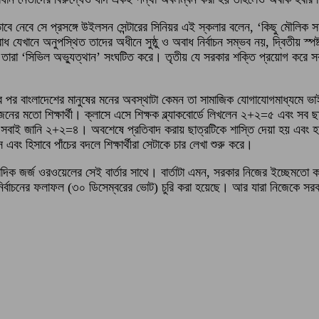
াবে নেবে সে প্রসঙ্গে উইলসন সেন্টারের সিনিয়র এই স্কলার বলেন, ‘কিছু মৌলিক 
যেখানে অনুপস্থিত তাদের অধীনে সুষ্ঠু ও অবাধ নির্বাচন সম্ভব নয়, দ্বিতীয় স্পষ্টত
তারা ‘সিভিল অভ্যুত্থান’ সংঘটিত করে। তৃতীয় যে সরকার শক্তি প্রয়োগ করে সব ক
চনের পর বাংলাদেশের মানুষের মনের অবস্থাটা কেমন তা সামাজিক যোগাযোগমাধ্যমে
র মতো শিক্ষার্থী। ক্লাসে এসে শিক্ষক ব্ল্যাকবোর্ডে লিখলেন ২+২=৫ এবং সব ছ
া সবাই জানি ২+২=৪। অবশেষে প্রতিবাদ করায় ছাত্রটিকে শাস্তি দেয়া হয় এবং হত
 হিসাবে পাঁচের বদলে শিক্ষার্থীরা সেটাকে চার লেখা শুরু করে।
সাংবাদিক জর্জ ওরওয়েলের সেই বার্তার সাথে। বার্তাটা এমন, সরকার নিজের ইচ্ছেম
ো নির্বাচনের ফলাফল (৩০ ডিসেম্বরের ভোট) চুরি করা হয়েছে। আর যারা নিজেকে স