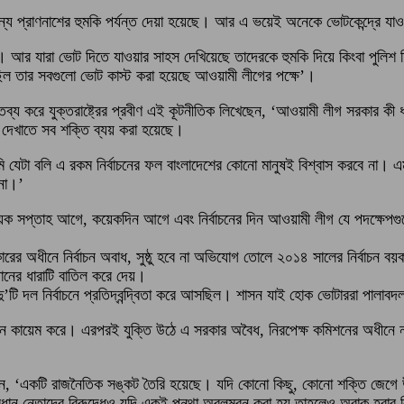
ার জন্য প্রাণনাশের হুমকি পর্যন্ত দেয়া হয়েছে। আর এ ভয়েই অনেকে ভোটকেন্দ্রে 
া। আর যারা ভোট দিতে যাওয়ার সাহস দেখিয়েছে তাদেরকে হুমকি দিয়ে কিংবা পুলি
য়েছিল তার সবগুলো ভোট কাস্ট করা হয়েছে আওয়ামী লীগের পক্ষে’।
তব্য করে যুক্তরাষ্ট্রের প্রবীণ এই কূটনীতিক লিখেছেন, ‘আওয়ামী লীগ সরকার 
 দেখাতে সব শক্তি ব্যয় করা হয়েছে।
 যেটা বলি এ রকম নির্বাচনের ফল বাংলাদেশের কোনো মানুষই বিশ্বাস করবে না।
 না।’
ের কয়েক সপ্তাহ আগে, কয়েকদিন আগে এবং নির্বাচনের দিন আওয়ামী লীগ যে পদক্ষেপ
ারের অধীনে নির্বাচন অবাধ, সুষ্ঠু হবে না অভিযোগ তোলে ২০১৪ সালের নির্বাচ
িধানের ধারাটি বাতিল করে দেয়।
’টি দল নির্বাচনে প্রতিদ্বন্দ্বিতা করে আসছিল। শাসন যাই হোক ভোটাররা পালাবদ
কায়েম করে। এরপরই যুক্তি উঠে এ সরকার অবৈধ, নিরপেক্ষ কমিশনের অধীনে নতু
খেছেন, ‘একটি রাজনৈতিক সঙ্কট তৈরি হয়েছে। যদি কোনো কিছু, কোনো শক্তি জেগে উ
্রধান নেতাদের বিরুদ্ধেও যদি একই পন্থা অবলম্বন করা হয় তাহলেও অবাক হবার 