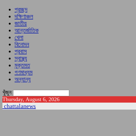
প্রচ্ছদ
দক্ষিণাঞ্চল
জাতীয়
আন্তর্জাতিক
খেলা
বিনোদন
প্রবাস
স্বাস্থ্য
মুক্তমত
গণমাধ্যম
অন্যান্য
খুঁজুন
Thursday, August 6, 2026
chattalanews