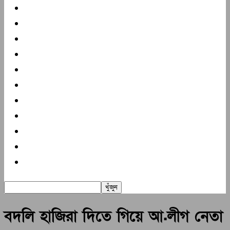
প্রচ্ছদ
দক্ষিণাঞ্চল
জাতীয়
আন্তর্জাতিক
খেলা
বিনোদন
প্রবাস
স্বাস্থ্য
মুক্তমত
গণমাধ্যম
অন্যান্য
বদলি হাজিরা দিতে গিয়ে আ.লীগ নেতা