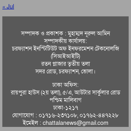
« Jul
সম্পাদক ও প্রকাশক : মুহাম্মদ নূরুল আমিন
সম্পাদকীয় কার্যালয়:
চরফ্যাশন ইনস্টিটিউট অফ ইনফরমেশন টেকনোলজি
(সিআইআইটি)
রতন প্লাজার তৃতীয় তলা
সদর রোড, চরফ্যাশন, ভোলা।
ঢাকা অফিস:
রায়পুরা হাউস (২য় তলা), ৫/এ, আউটার সার্কুলার রোড
পশ্চিম মালিবাগ
ঢাকা-১২১৭
যোগাযোগ : ০১৭১৬-২৩৭১০৮, ০১৭৬২-৪৪৭২২৮
ইমেইল : chattalanews@gmail.com