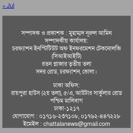
« Jul
সম্পাদক ও প্রকাশক : মুহাম্মদ নূরুল আমিন
সম্পাদকীয় কার্যালয়:
চরফ্যাশন ইনস্টিটিউট অফ ইনফরমেশন টেকনোলজি
(সিআইআইটি)
রতন প্লাজার তৃতীয় তলা
সদর রোড, চরফ্যাশন, ভোলা।
ঢাকা অফিস:
রায়পুরা হাউস (২য় তলা), ৫/এ, আউটার সার্কুলার রোড
পশ্চিম মালিবাগ
ঢাকা-১২১৭
যোগাযোগ : ০১৭১৬-২৩৭১০৮, ০১৭৬২-৪৪৭২২৮
ইমেইল : chattalanews@gmail.com