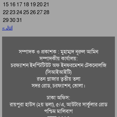
15
16
17
18
19
20
21
22
23
24
25
26
27
28
29
30
31
« Jul
সম্পাদক ও প্রকাশক : মুহাম্মদ নূরুল আমিন
সম্পাদকীয় কার্যালয়:
চরফ্যাশন ইনস্টিটিউট অফ ইনফরমেশন টেকনোলজি
(সিআইআইটি)
রতন প্লাজার তৃতীয় তলা
সদর রোড, চরফ্যাশন, ভোলা।
ঢাকা অফিস:
রায়পুরা হাউস (২য় তলা), ৫/এ, আউটার সার্কুলার রোড
পশ্চিম মালিবাগ