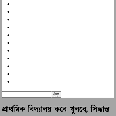
প্রচ্ছদ
দক্ষিণাঞ্চল
জাতীয়
আন্তর্জাতিক
খেলা
বিনোদন
প্রবাস
স্বাস্থ্য
মুক্তমত
গণমাধ্যম
অন্যান্য
প্রাথমিক বিদ্যালয় কবে খুলবে, সিদ্ধান্ত