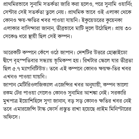
প্রাথমিরভাবে সুনামি সতর্কতা জারি করা হলেও, পরে সুনামি ওয়ার্নিং
সেন্টার সেই সতর্কতা তুলে নেয়। প্রাথমিক ভাবে ওই এলাকা থেকে
কোনও ক্ষয়-ক্ষতির খবর পাওয়া যায়নি। ইকুয়েডরের কুয়েনকা
এলাকার বাসিন্দারা জানান, তীব্রভাবে মাটি দুলে উঠেছিল। প্রায় ৩০
সেকেণ্ড ধরে স্থায়ী ছিল সেই কম্পন।
আরেকটি কম্পনে কেঁপে ওঠে জাপান। দেশটির উত্তরে হোক্কাইডো
দ্বীপে বৃহস্পতিবার সন্ধ্যায় ভূমিকম্প হয়। রিখটার স্কেলে যার তীব্রতা
ছিল ৫.৭ ম্যাগনিটিউড। তবে এই কম্পনে কোনও ক্ষয়ক্ষ-তির খবর
এখনও পাওয়া যায়নি।
জাপান মেটিরিওলজিক্যাল এজেন্সির খবর অনুযায়ী, কম্পন ভালো
রকম টের পাওয়া গেলেও কোনও সুনামির আশঙ্কা নেই। সরকারি
মুখপাত্র ইয়োশিহিদে সুগা জানান, বড় সড় কোনও ক্ষতির খবর নেই
তবে এমারজেন্সি টাস্ক ফোর্স প্রস্তুত রাখা হয়েছে প্রাইম মিনিস্টারের
অফিসে।