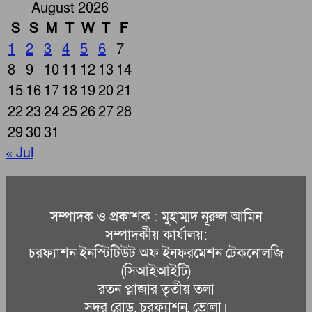
August 2026
S
S
M
T
W
T
F
1
2
3
4
5
6
7
8
9
10
11
12
13
14
15
16
17
18
19
20
21
22
23
24
25
26
27
28
29
30
31
« Jul
সম্পাদক ও প্রকাশক : মুহাম্মদ নূরুল আমিন
সম্পাদকীয় কার্যালয়:
চরফ্যাশন ইনস্টিটিউট অফ ইনফরমেশন টেকনোলজি
(সিআইআইটি)
রতন প্লাজার তৃতীয় তলা
সদর রোড, চরফ্যাশন, ভোলা।