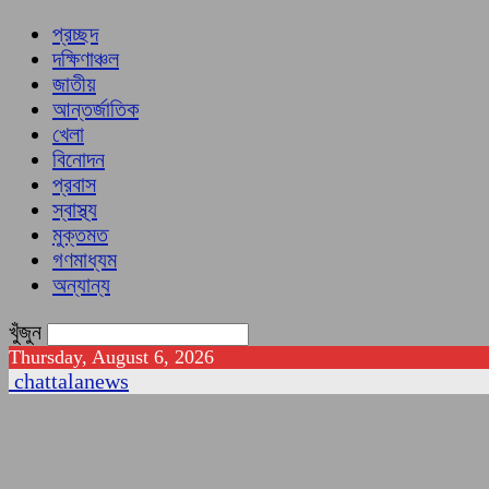
প্রচ্ছদ
দক্ষিণাঞ্চল
জাতীয়
আন্তর্জাতিক
খেলা
বিনোদন
প্রবাস
স্বাস্থ্য
মুক্তমত
গণমাধ্যম
অন্যান্য
খুঁজুন
Thursday, August 6, 2026
chattalanews