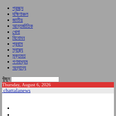
প্রচ্ছদ
দক্ষিণাঞ্চল
জাতীয়
আন্তর্জাতিক
খেলা
বিনোদন
প্রবাস
স্বাস্থ্য
মুক্তমত
গণমাধ্যম
অন্যান্য
খুঁজুন
Thursday, August 6, 2026
chattalanews
প্রচ্ছদ
দক্ষিণাঞ্চল