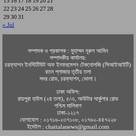
15
16
17
18
19
20
21
22
23
24
25
26
27
28
29
30
31
« Jul
সম্পাদক ও প্রকাশক : মুহাম্মদ নূরুল আমিন
সম্পাদকীয় কার্যালয়:
চরফ্যাশন ইনস্টিটিউট অফ ইনফরমেশন টেকনোলজি (সিআইআইটি)
রতন প্লাজার তৃতীয় তলা
সদর রোড, চরফ্যাশন, ভোলা।
ঢাকা অফিস:
রায়পুরা হাউস (২য় তলা), ৫/এ, আউটার সার্কুলার রোড
পশ্চিম মালিবাগ
ঢাকা-১২১৭
যোগাযোগ : ০১৭১৬-২৩৭১০৮, ০১৭৬২-৪৪৭২২৮
ইমেইল : chattalanews@gmail.com