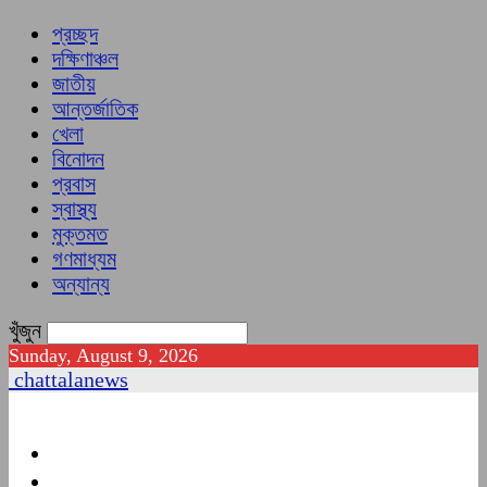
প্রচ্ছদ
দক্ষিণাঞ্চল
জাতীয়
আন্তর্জাতিক
খেলা
বিনোদন
প্রবাস
স্বাস্থ্য
মুক্তমত
গণমাধ্যম
অন্যান্য
খুঁজুন
Sunday, August 9, 2026
chattalanews
প্রচ্ছদ
দক্ষিণাঞ্চল