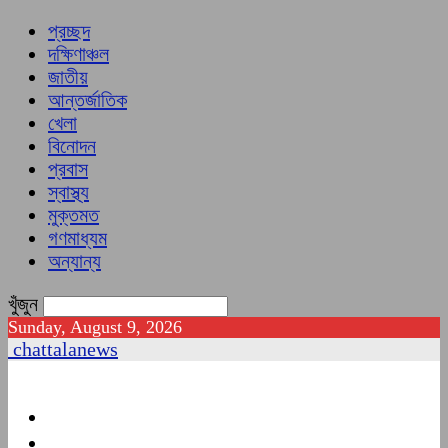
প্রচ্ছদ
দক্ষিণাঞ্চল
জাতীয়
আন্তর্জাতিক
খেলা
বিনোদন
প্রবাস
স্বাস্থ্য
মুক্তমত
গণমাধ্যম
অন্যান্য
খুঁজুন
Sunday, August 9, 2026
chattalanews
প্রচ্ছদ
দক্ষিণাঞ্চল