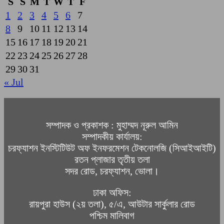
S
S
M
T
W
T
F
1
2
3
4
5
6
7
8
9
10
11
12
13
14
15
16
17
18
19
20
21
22
23
24
25
26
27
28
29
30
31
« Jul
সম্পাদক ও প্রকাশক : মুহাম্মদ নূরুল আমিন
সম্পাদকীয় কার্যালয়:
চরফ্যাশন ইনস্টিটিউট অফ ইনফরমেশন টেকনোলজি (সিআইআইটি)
রতন প্লাজার তৃতীয় তলা
সদর রোড, চরফ্যাশন, ভোলা।
ঢাকা অফিস:
রায়পুরা হাউস (২য় তলা), ৫/এ, আউটার সার্কুলার রোড
পশ্চিম মালিবাগ