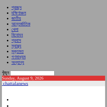
প্রচ্ছদ
দক্ষিণাঞ্চল
জাতীয়
আন্তর্জাতিক
খেলা
বিনোদন
প্রবাস
স্বাস্থ্য
মুক্তমত
গণমাধ্যম
অন্যান্য
খুঁজুন
Sunday, August 9, 2026
chattalanews
প্রচ্ছদ
দক্ষিণাঞ্চল