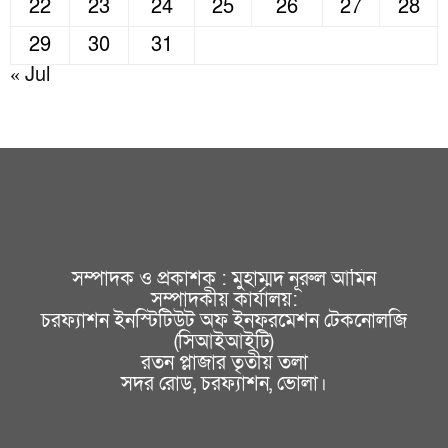
22
23
24
25
26
27
28
29
30
31
« Jul
সম্পাদক ও প্রকাশক : মুহাম্মদ নূরুল আমিন
সম্পাদকীয় কার্যালয়:
চরফ্যাশন ইনস্টিটিউট অফ ইনফরমেশন টেকনোলজি
(সিআইআইটি)
রতন প্লাজার তৃতীয় তলা
সদর রোড, চরফ্যাশন, ভোলা।