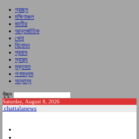
প্রচ্ছদ
দক্ষিণাঞ্চল
জাতীয়
আন্তর্জাতিক
খেলা
বিনোদন
প্রবাস
স্বাস্থ্য
মুক্তমত
গণমাধ্যম
অন্যান্য
খুঁজুন
Saturday, August 8, 2026
chattalanews
প্রচ্ছদ
দক্ষিণাঞ্চল