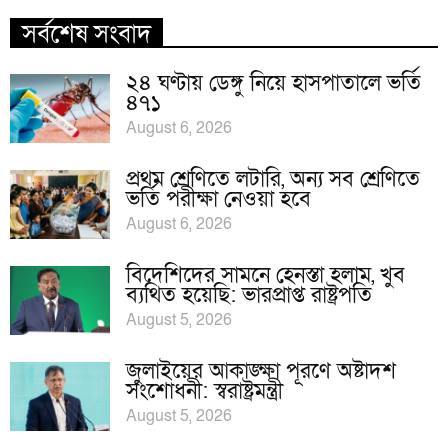
সর্বশেষ সংবাদ
২৪ ঘণ্টায় ডেঙ্গু নিয়ে হাসপাতালে ভর্তি
৪৭১
August 6, 2026
প্রথম শ্রেণিতে লটারি, অন্য সব শ্রেণিতে
ভর্তি পরীক্ষা নেওয়া হবে
August 6, 2026
বিদেশিদের সামনে হেনস্তা হলাম, খুব
ব্যথিত হয়েছি: ভারপ্রাপ্ত রাষ্ট্রপতি
August 5, 2026
জুলাইয়ের আকাঙ্ক্ষা পূরণে অষ্টাদশ
সংশোধনী: স্বরাষ্ট্রমন্ত্রী
August 5, 2026