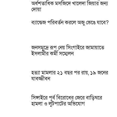
অর্ধশতাধিক মসজিদে খালেদা জিয়ার জন্য
দোয়া
ব্যান্ডেজ পরিবর্তন করলে অজু ভেঙে যাবে?
জনসমুদ্রে রূপ নেয় সিংগাইরে জামায়াতে
ইসলামীর কর্মী সম্মেলন
হত্যা মামলার ২১ বছর পর রায়, ১৯ জনের
যাবজ্জীবন
সিঙ্গাইরে পূর্ব বিরোধের জেরে বাড়িঘরে
হামলা ও লুটপাটের অভিযোগ