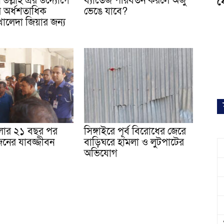
 উল্লাহ এর উদ্যোগে
ব্যান্ডেজ পরিবর্তন করলে অজু
ফ
রের অর্ধশতাধিক
ভেঙে যাবে?
ালেদা জিয়ার জন্য
মলার ২১ বছর পর
সিঙ্গাইরে পূর্ব বিরোধের জেরে
জনের যাবজ্জীবন
বাড়িঘরে হামলা ও লুটপাটের
অভিযোগ