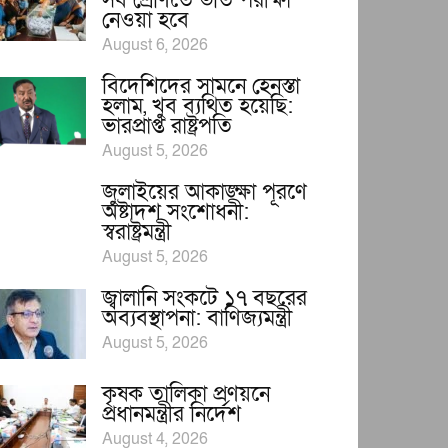
সব শ্রেণিতে ভর্তি পরীক্ষা
নেওয়া হবে
August 6, 2026
বিদেশিদের সামনে হেনস্তা
হলাম, খুব ব্যথিত হয়েছি:
ভারপ্রাপ্ত রাষ্ট্রপতি
August 5, 2026
জুলাইয়ের আকাঙ্ক্ষা পূরণে
অষ্টাদশ সংশোধনী:
স্বরাষ্ট্রমন্ত্রী
August 5, 2026
জ্বালানি সংকটে ১৭ বছরের
অব্যবস্থাপনা: বাণিজ্যমন্ত্রী
August 5, 2026
কৃষক তালিকা প্রণয়নে
প্রধানমন্ত্রীর নির্দেশ
August 4, 2026