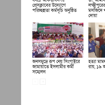
বনশ্রী আফতাবনগর
ডা. আমান
প্রেসক্লাবের উদ্যোগে
লক্ষ্মীপু
পরিচ্ছন্নতা কর্মসূচি অনুষ্ঠিত
মসজিদে খ
দোয়া
জনসমুদ্রে রূপ নেয় সিংগাইরে
হত্যা মা
জামায়াতে ইসলামীর কর্মী
রায়, ১৯ 
সম্মেলন